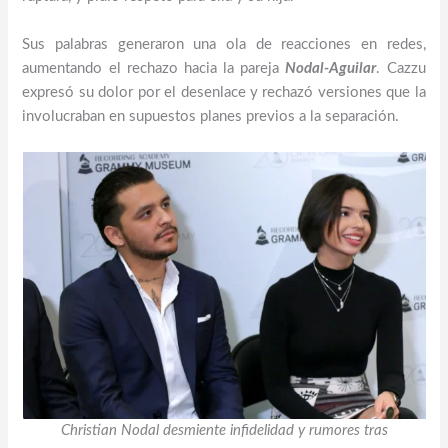
Sus palabras generaron una ola de reacciones en redes,
aumentando el rechazo hacia la pareja
Nodal-Aguilar
. Cazzu
expresó su dolor por el desenlace y rechazó versiones que la
involucraban en supuestos planes previos a la separación.
Christian Nodal desmiente infidelidad y rumores tras