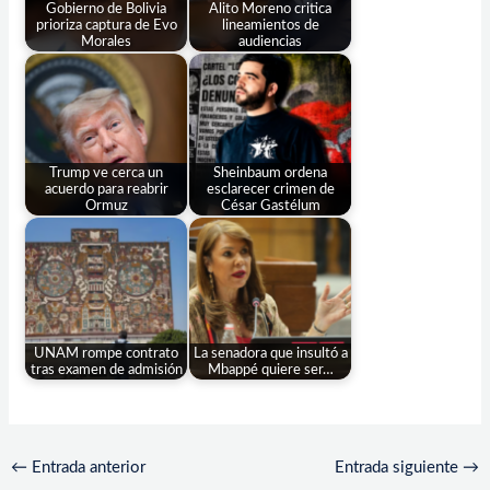
Gobierno de Bolivia
Alito Moreno critica
prioriza captura de Evo
lineamientos de
Morales
audiencias
Trump ve cerca un
Sheinbaum ordena
acuerdo para reabrir
esclarecer crimen de
Ormuz
César Gastélum
UNAM rompe contrato
La senadora que insultó a
tras examen de admisión
Mbappé quiere ser…
←
Entrada anterior
Entrada siguiente
→