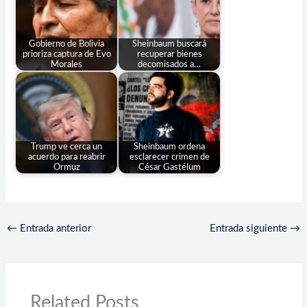
Gobierno de Bolivia
Sheinbaum buscará
prioriza captura de Evo
recuperar bienes
Morales
decomisados a…
Trump ve cerca un
Sheinbaum ordena
acuerdo para reabrir
esclarecer crimen de
Ormuz
César Gastélum
←
Entrada anterior
Entrada siguiente
→
Related Posts