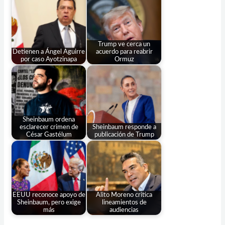
Trump ve cerca un
Detienen a Ángel Aguirre
acuerdo para reabrir
por caso Ayotzinapa
Ormuz
Sheinbaum ordena
esclarecer crimen de
Sheinbaum responde a
César Gastélum
publicación de Trump
EEUU reconoce apoyo de
Alito Moreno critica
Sheinbaum, pero exige
lineamientos de
más
audiencias