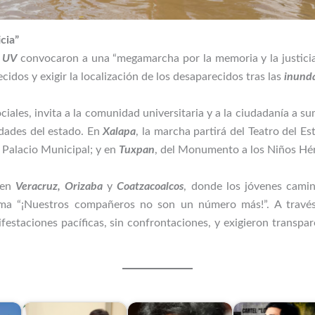
cia”
a
UV
convocaron a una “megamarcha por la memoria y la justicia”
cidos y exigir la localización de los desaparecidos tras las
inund
iales, invita a la comunidad universitaria y a la ciudadanía a su
udades del estado. En
Xalapa
, la marcha partirá del Teatro del E
l Palacio Municipal; y en
Tuxpan
, del Monumento a los Niños Héro
 en
Veracruz, Orizaba
y
Coatzacoalcos
, donde los jóvenes camin
a “¡Nuestros compañeros no son un número más!”. A través d
festaciones pacíficas, sin confrontaciones, y exigieron transpa