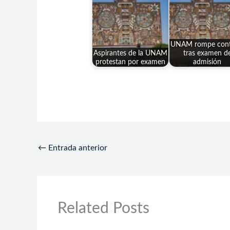
UNAM rompe cont
Aspirantes de la UNAM
tras examen d
protestan por examen
admisión
←
Entrada anterior
Related Posts