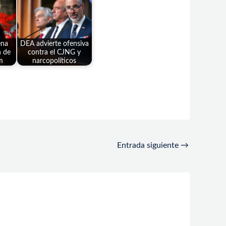
ena
DEA advierte ofensiva
n de
contra el CJNG y
m
narcopolíticos
Entrada siguiente
→