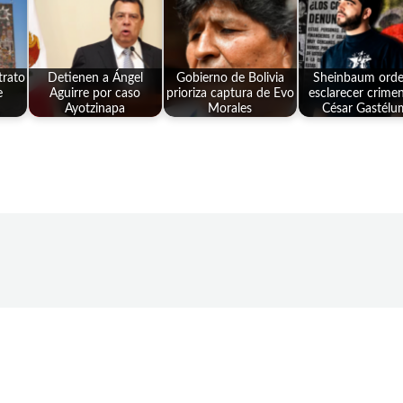
rato
Detienen a Ángel
Gobierno de Bolivia
Sheinbaum ord
e
Aguirre por caso
prioriza captura de Evo
esclarecer crime
Ayotzinapa
Morales
César Gastélu