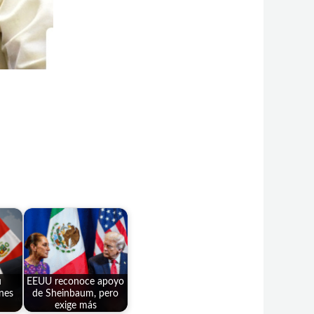
ú
EEUU reconoce apoyo
nes
de Sheinbaum, pero
exige más