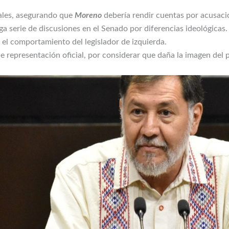
ales, asegurando que
Moreno
debería rendir cuentas por acusaci
a serie de discusiones en el Senado por diferencias ideológicas.
el comportamiento del legislador de izquierda.
e representación oficial, por considerar que daña la imagen del p