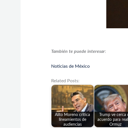
También te puede interesar
:
Noticias de México
Related Posts:
Alito Moreno critica
Trump ve cerca 
lineamientos de
acuerdo para reab
audiencias
Ormuz