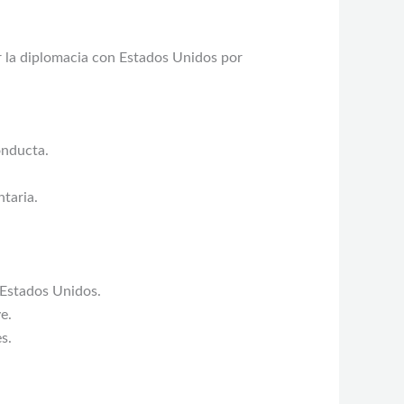
r la diplomacia con Estados Unidos por
onducta.
taria.
 Estados Unidos.
e.
s.