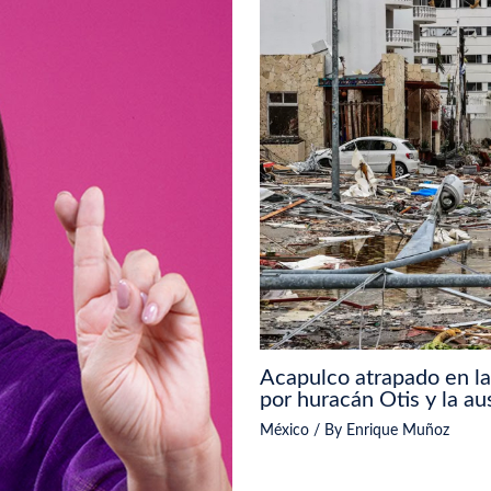
Acapulco atrapado en l
por huracán Otis y la a
México
/ By
Enrique Muñoz