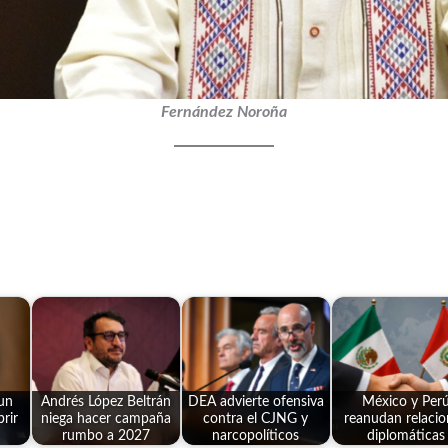
Fernández Noroña
un
Andrés López Beltrán
DEA advierte ofensiva
México y Per
rir
niega hacer campaña
contra el CJNG y
reanudan relacio
rumbo a 2027
narcopolíticos
diplomáticas