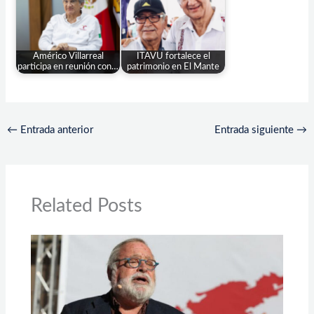
Américo Villarreal
ITAVU fortalece el
participa en reunión con…
patrimonio en El Mante
←
Entrada anterior
Entrada siguiente
→
Related Posts