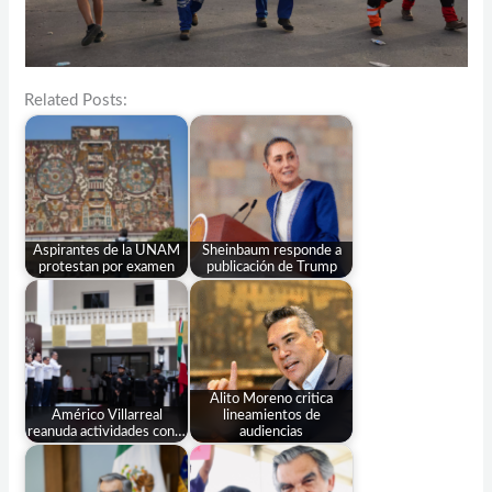
Related Posts:
Aspirantes de la UNAM
Sheinbaum responde a
protestan por examen
publicación de Trump
Alito Moreno critica
Américo Villarreal
lineamientos de
reanuda actividades con…
audiencias