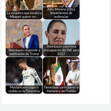
Alito Moreno critica
La senadora que insultó a
lineamientos de
Mbappé quiere ser…
audiencias
Sheinbaum cuestiona
Sheinbaum responde a
presupuesto del INE para
publicación de Trump
2027
Mastantuono jugaría
Tamaulipas participa en la
cedido en la Fiorentina
Mañanera del Pueblo