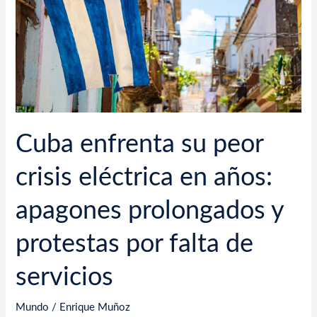
eléctrica
en
años:
apagones
prolongados
y
protestas
por
Cuba enfrenta su peor
falta
de
crisis eléctrica en años:
servicios
apagones prolongados y
protestas por falta de
servicios
Mundo
/
Enrique Muñoz