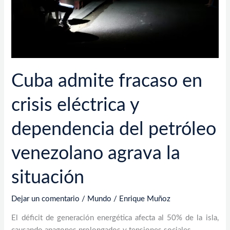
dependencia
del
petróleo
venezolano
agrava
la
Cuba admite fracaso en
situación
crisis eléctrica y
dependencia del petróleo
venezolano agrava la
situación
Dejar un comentario
/
Mundo
/
Enrique Muñoz
El déficit de generación energética afecta al 50% de la isla,