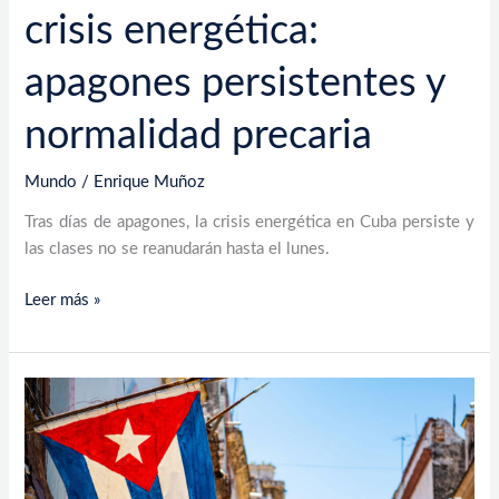
crisis energética:
apagones persistentes y
normalidad precaria
Mundo
/
Enrique Muñoz
Tras días de apagones, la crisis energética en Cuba persiste y
las clases no se reanudarán hasta el lunes.
Leer más »
Cuba
enfrenta
su
peor
crisis