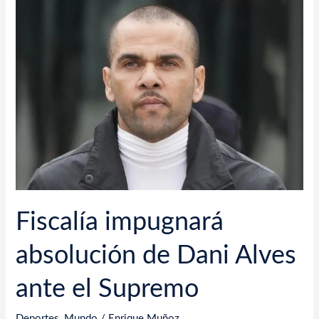
Fiscalía
impugnará
absolución
de
Dani
Alves
ante
el
Supremo
Fiscalía impugnará
absolución de Dani Alves
ante el Supremo
Deportes
,
Mundo
/
Enrique Muñoz