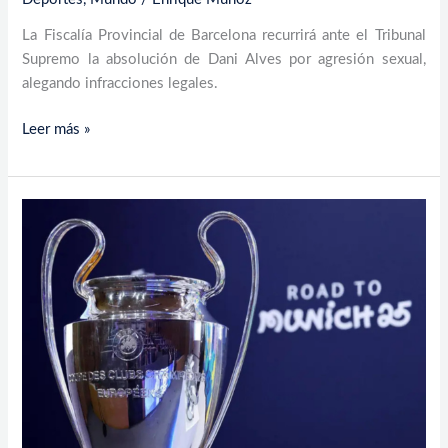
La Fiscalía Provincial de Barcelona recurrirá ante el Tribunal
Supremo la absolución de Dani Alves por agresión sexual,
alegando infracciones legales.
Leer más »
Derbi
Madrid-
Atlético
y
Barcelona-
Benfica
en
los
octavos
de