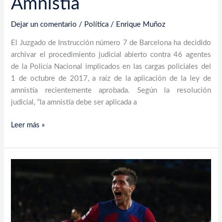
Amnistía
Amnistía
Dejar un comentario
/
Política
/
Enrique Muñoz
El Juzgado de Instrucción número 7 de Barcelona ha decidido
archivar el procedimiento judicial abierto contra 46 agentes
de la Policía Nacional implicados en las cargas policiales del
1 de octubre de 2017, a raíz de la aplicación de la ley de
amnistía recientemente aprobada. Según la resolución
judicial, “la amnistía debe ser aplicada a
Leer más »
El
FC
Barcelona
avanza
en