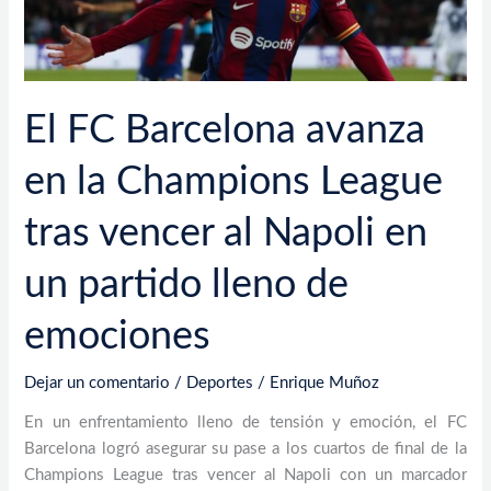
la
Champions
League
tras
vencer
El FC Barcelona avanza
al
Napoli
en la Champions League
en
un
tras vencer al Napoli en
partido
lleno
un partido lleno de
de
emociones
emociones
Dejar un comentario
/
Deportes
/
Enrique Muñoz
En un enfrentamiento lleno de tensión y emoción, el FC
Barcelona logró asegurar su pase a los cuartos de final de la
Champions League tras vencer al Napoli con un marcador