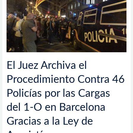
Archiva
el
Procedimiento
Contra
46
Policías
por
las
Cargas
El Juez Archiva el
del
1-
Procedimiento Contra 46
O
en
Policías por las Cargas
Barcelona
Gracias
del 1-O en Barcelona
a
la
Gracias a la Ley de
Ley
de