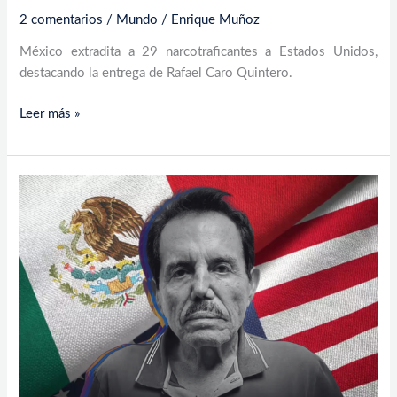
2 comentarios
/
Mundo
/
Enrique Muñoz
México extradita a 29 narcotraficantes a Estados Unidos,
destacando la entrega de Rafael Caro Quintero.
Leer más »
México
responde
a
solicitud
consular
de
‘El
Mayo’
Zambada