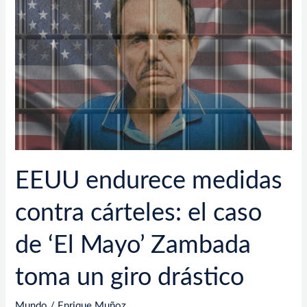
medidas
contra
cárteles:
el
caso
de
‘El
Mayo’
Zambada
toma
un
EEUU endurece medidas
giro
drástico
contra cárteles: el caso
de ‘El Mayo’ Zambada
toma un giro drástico
Mundo
/
Enrique Muñoz