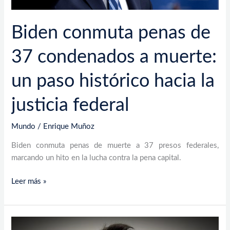
histórico
hacia
la
Biden conmuta penas de
justicia
federal
37 condenados a muerte:
un paso histórico hacia la
justicia federal
Mundo
/
Enrique Muñoz
Biden conmuta penas de muerte a 37 presos federales,
marcando un hito en la lucha contra la pena capital.
Leer más »
EEUU