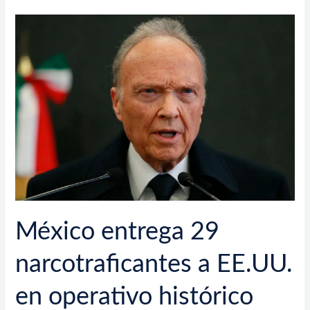
México
entrega
29
narcotraficantes
a
EE.UU.
en
operativo
histórico
México entrega 29
narcotraficantes a EE.UU.
en operativo histórico