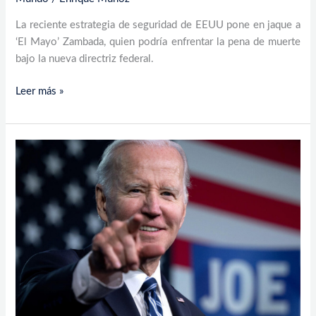
La reciente estrategia de seguridad de EEUU pone en jaque a
‘El Mayo’ Zambada, quien podría enfrentar la pena de muerte
bajo la nueva directriz federal.
Leer más »
Biden
conmuta
penas
de
37
condenados
a
muerte:
un
paso