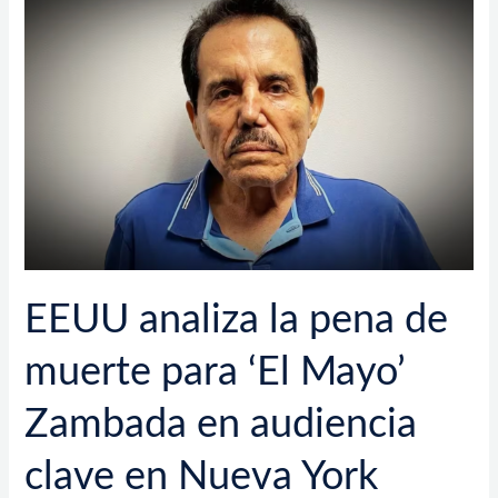
analiza
la
pena
de
muerte
para
‘El
Mayo’
Zambada
en
audiencia
clave
EEUU analiza la pena de
en
Nueva
muerte para ‘El Mayo’
York
Zambada en audiencia
clave en Nueva York