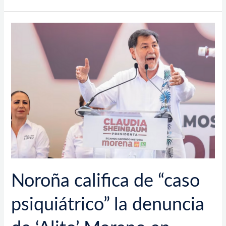
Noroña
califica
de
“caso
psiquiátrico”
la
denuncia
de
‘Alito’
Moreno
en
contra
de
Noroña califica de “caso
Nicolás
Maduro
psiquiátrico” la denuncia