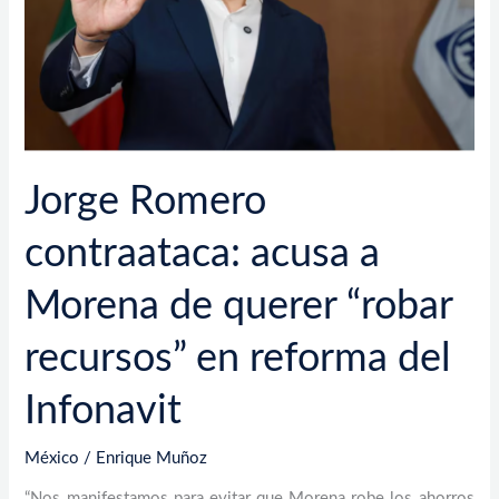
de
querer
“robar
recursos”
en
reforma
del
Jorge Romero
Infonavit
contraataca: acusa a
Morena de querer “robar
recursos” en reforma del
Infonavit
México
/
Enrique Muñoz
“Nos manifestamos para evitar que Morena robe los ahorros