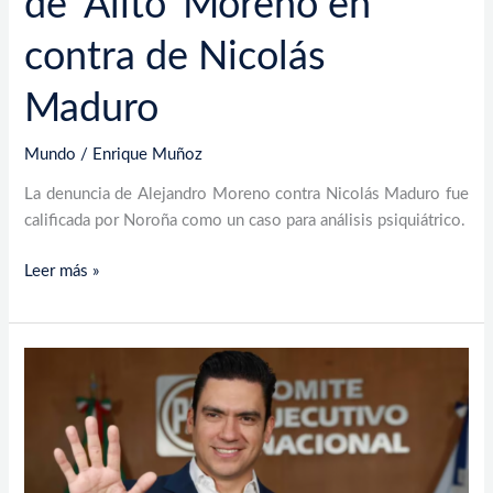
de ‘Alito’ Moreno en
contra de Nicolás
Maduro
Mundo
/
Enrique Muñoz
La denuncia de Alejandro Moreno contra Nicolás Maduro fue
calificada por Noroña como un caso para análisis psiquiátrico.
Leer más »
Jorge
Romero
contraataca:
acusa
a
Morena