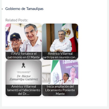
Gobierno de Tamaulipas
Related Posts:
ITAVU fortalece el
Américo Villarreal
patrimonio en El Mante
participa en reunión con…
Américo Villarreal
Inicia ampliación del
lamentó el fallecimiento
Libramiento Poniente
del Dr.…
Mante