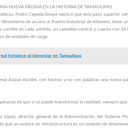
NA NUEVA PÁGINA EN LA HISTORIA DE TAMAULIPAS
Públicas, Pedro Cepeda Anaya explicó que este paso superior ve
n libramiento de acceso al Puerto Industrial de Altamira, tiene 
 carriles en cada sentido, un camellón central y cuenta con 16 t
aso de unidades de carga.
real fortalece el bienestar en Tamaulipas
rreal Anaya escribe, con hechos y no con palabras una nueva pági
peranza de que sí se puede transformar la realidad, siempre que e
o López, director general de la Administración del Sistema P
s que un avance en infraestructura es un símbolo de dinamismo