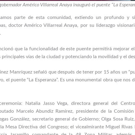
gobernador Américo Villarreal Anaya inauguró el puente “La Espera
mos parte de esta comunidad, extiendo un profundo y si
as, doctor Américo Villarreal Anaya, por su liderazgo visiona
.
ncionó que la funcionalidad de este puente permitirá mejorar el
 principales vías de la ciudad y potenciando la movilidad y el de
ínez Manríquez señaló que después de tener por 15 años un “pu
o, el puente “La Esperanza”. Es una monumental obra que nos d
remonia: Natalia Jasso Vega, directora general del Centro 
iputado Marcelo Abundiz Ramírez, presidente de la Comisión
egas González, secretario general de Gobierno; Olga Sosa Ruiz
e la Mesa Directiva del Congreso; el vicealmirante Miguel Riva
cía Jaramillo comandante de la 48 Zona Militar, además de