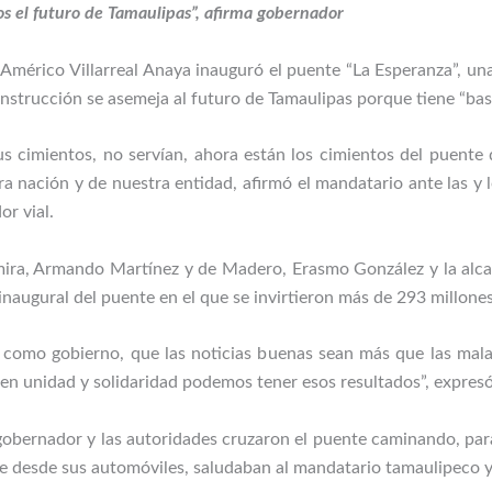
os el futuro de Tamaulipas”, afirma gobernador
 Américo Villarreal Anaya inauguró el puente “La Esperanza”, 
nstrucción se asemeja al futuro de Tamaulipas porque tiene “base
s cimientos, no servían, ahora están los cimientos del puente 
 nación y de nuestra entidad, afirmó el mandatario ante las y l
r vial.
ira, Armando Martínez y de Madero, Erasmo González y la alcald
 inaugural del puente en el que se invirtieron más de 293 millone
omo gobierno, que las noticias buenas sean más que las mala
en unidad y solidaridad podemos tener esos resultados”, expresó
l gobernador y las autoridades cruzaron el puente caminando, para
 desde sus automóviles, saludaban al mandatario tamaulipeco y