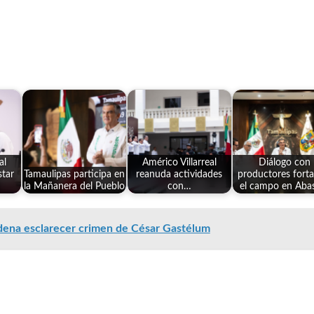
al
Américo Villarreal
Diálogo con
star
Tamaulipas participa en
reanuda actividades
productores forta
la Mañanera del Pueblo
con…
el campo en Aba
ena esclarecer crimen de César Gastélum