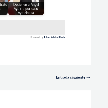
rato
Detienen a Ángel
e
Aguirre por caso
Ayotzinapa
Powered by
Inline Related Posts
Entrada siguiente
→