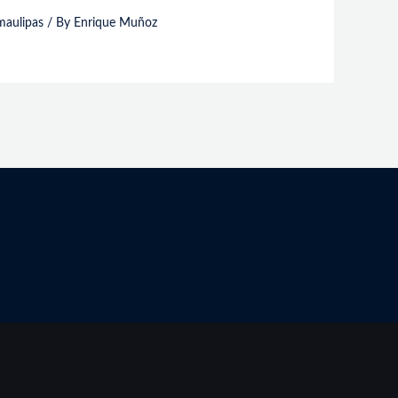
maulipas
/ By
Enrique Muñoz