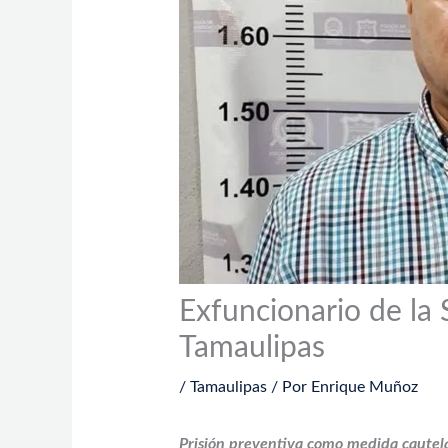
Exfuncionario de la
Tamaulipas
/
Tamaulipas
/ Por
Enrique Muñoz
Prisión preventiva como medida cautelar