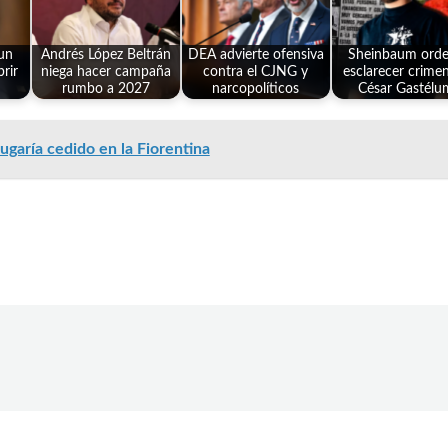
un
Andrés López Beltrán
DEA advierte ofensiva
Sheinbaum ord
rir
niega hacer campaña
contra el CJNG y
esclarecer crime
rumbo a 2027
narcopolíticos
César Gastélu
garía cedido en la Fiorentina