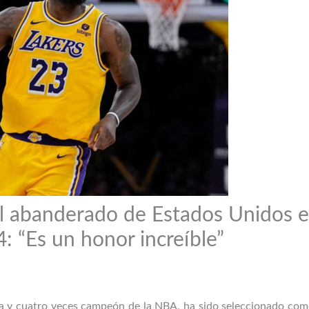
l abanderado de Estados Unidos e
: “Es un honor increíble”
ta y cuatro veces campeón de la NBA, ha sido seleccionado co