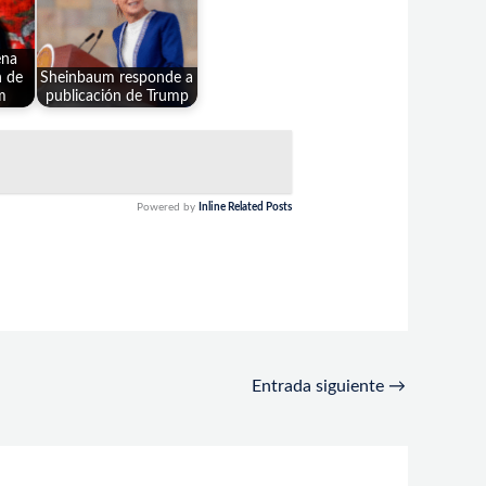
ena
n de
Sheinbaum responde a
m
publicación de Trump
Powered by
Inline Related Posts
Entrada siguiente
→