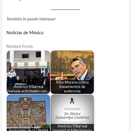
También te puede interesar
:
Noticias de México
Related Posts:
Alito Moreno critica
Américo Villarreal
lineamientos de
reanuda actividades con…
audiencias
Américo Villarreal
Aspirantes de la UNAM
lamentó el fallecimiento