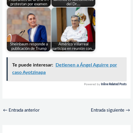
protestan por examen
del Dr.…
Sheinbaum responde a
Américo Villarreal
publicación de Trump
participa en reunión con…
Te puede interesar:
Detienen a Ángel Aguirre por
caso Ayotzinapa
Powered by
Inline Related Posts
←
Entrada anterior
Entrada siguiente
→