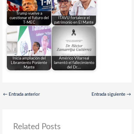
Trump vuelve a
cuestionar el futuro del
ITAVU fortalece el
T-MEC
patrimonio en El Mante
Inicia ampliación del
Américo Villarreal
Libramiento Poniente
lamentó el fallecimiento
Mante
del Dr.…
←
Entrada anterior
Entrada siguiente
→
Related Posts