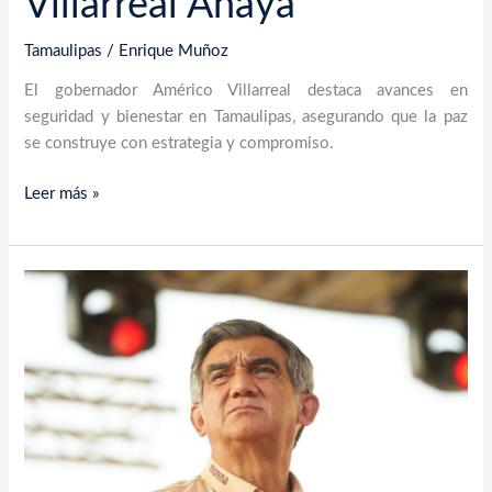
Villarreal Anaya
Tamaulipas
/
Enrique Muñoz
El gobernador Américo Villarreal destaca avances en
seguridad y bienestar en Tamaulipas, asegurando que la paz
se construye con estrategia y compromiso.
Leer más »
Inicia
el
“Programa
de
Bacheo”
en
Tamaulipas
para