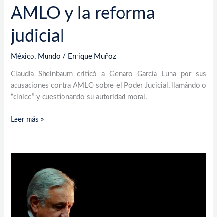
AMLO y la reforma
judicial
México
,
Mundo
/
Enrique Muñoz
Claudia Sheinbaum criticó a Genaro García Luna por sus
acusaciones contra AMLO sobre el Poder Judicial, llamándolo
“cínico” y cuestionando su autoridad moral.
Leer más »
“AMLO
Respaldará
a
Rubén
Rocha
Moya