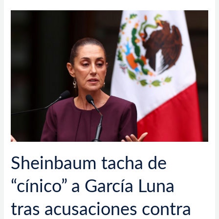
Sheinbaum
tacha
de
“cínico”
a
García
Luna
tras
acusaciones
contra
AMLO
y
la
Sheinbaum tacha de
reforma
judicial
“cínico” a García Luna
tras acusaciones contra