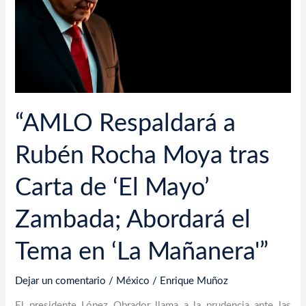
tras
Carta
de
‘El
Mayo’
Zambada;
Abordará
“AMLO Respaldará a
el
Tema
Rubén Rocha Moya tras
en
‘La
Carta de ‘El Mayo’
Mañanera'”
Zambada; Abordará el
Tema en ‘La Mañanera'”
Dejar un comentario
/
México
/
Enrique Muñoz
El presidente López Obrador llama a la prudencia ante las