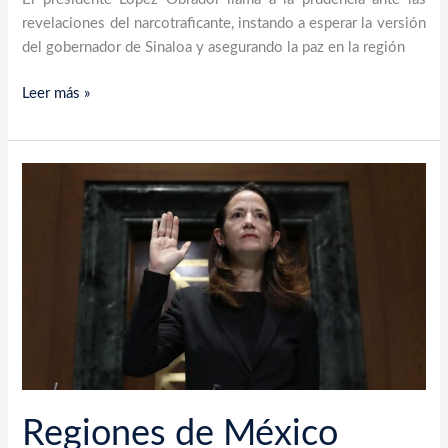
revelaciones del narcotraficante, instando a esperar la versión
del gobernador de Sinaloa y asegurando la paz en la región
Leer más »
Regiones
de
México
están
controladas
por
el
narco,
afirma
Avril
Haines,
Regiones de México
directora