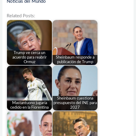
Noticias del Mundo
Related Posts:
Trump ve cerca un
acuerdo para reabrir
Sheinbaum responde a
Ormuz
publicación de Trump
Sheinbaum cuestiona
Mastantuono jugaría
presupuesto del INE para
cedido en la Fiorentina
2027