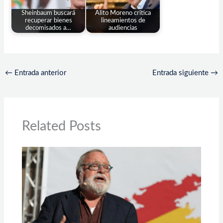
Sheinbaum buscará
Alito Moreno critica
recuperar bienes
lineamientos de
decomisados a…
audiencias
←
Entrada anterior
Entrada siguiente
→
Related Posts