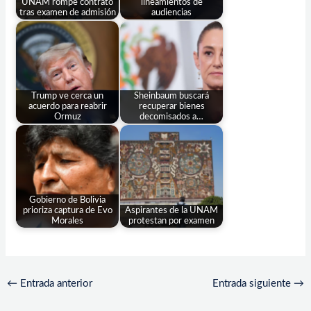
UNAM rompe contrato
lineamientos de
tras examen de admisión
audiencias
Trump ve cerca un
Sheinbaum buscará
acuerdo para reabrir
recuperar bienes
Ormuz
decomisados a…
Gobierno de Bolivia
prioriza captura de Evo
Aspirantes de la UNAM
Morales
protestan por examen
←
Entrada anterior
Entrada siguiente
→