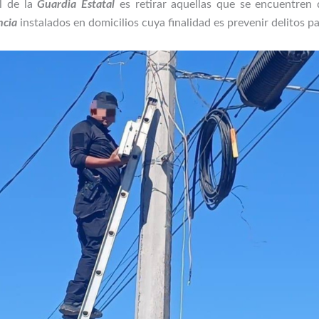
al de la
Guardia Estatal
es retirar aquellas que se encuentren d
ncia
instalados en domicilios cuya finalidad es prevenir delitos p