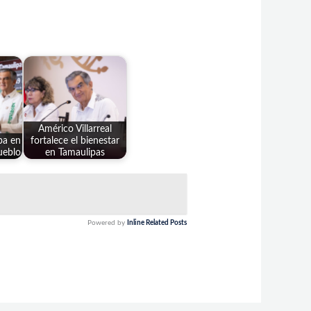
Américo Villarreal
pa en
fortalece el bienestar
ueblo
en Tamaulipas
Powered by
Inline Related Posts