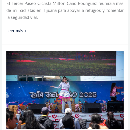
El Tercer Paseo Ciclista Milton Cano Rodríguez reunirá a más
de mil ciclistas en Tijuana para apoyar a refugios y fomentar
la seguridad vial.
Leer más »
Música
y
diversión
en
el
Día
del
Niño
del
Hipódromo
Caliente