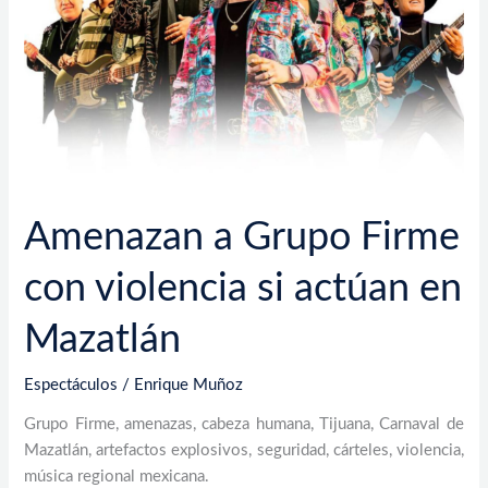
con
violencia
si
actúan
en
Mazatlán
Amenazan a Grupo Firme
con violencia si actúan en
Mazatlán
Espectáculos
/
Enrique Muñoz
Grupo Firme, amenazas, cabeza humana, Tijuana, Carnaval de
Mazatlán, artefactos explosivos, seguridad, cárteles, violencia,
música regional mexicana.