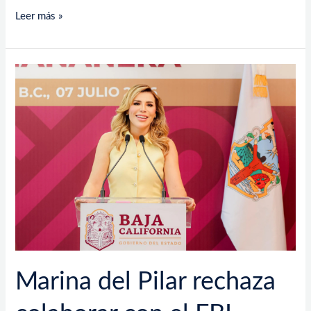
Leer más »
Marina
del
Pilar
rechaza
colaborar
con
el
FBI
Marina del Pilar rechaza