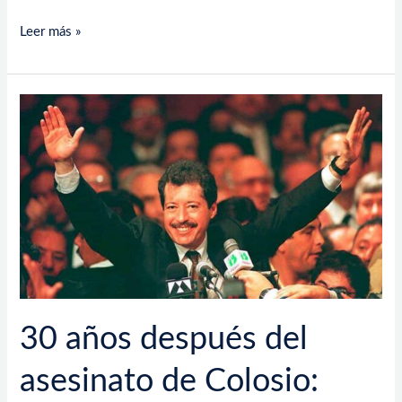
Leer más »
30
años
después
del
asesinato
de
Colosio:
Recordando
su
último
día
30 años después del
y
legado
asesinato de Colosio: