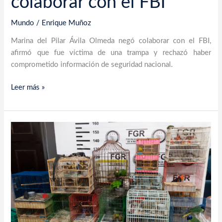
colaborar con el FBI
Mundo
/
Enrique Muñoz
Marina del Pilar Ávila Olmeda negó colaborar con el FBI,
afirmó que fue víctima de una trampa y rechazó haber
comprometido información de seguridad nacional.
Leer más »
Incautan
armas
y
animales
exóticos
en
cateo
en