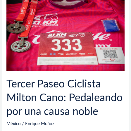
Tercer
Paseo
Ciclista
Milton
Cano:
Pedaleando
por
una
causa
noble
​Tercer Paseo Ciclista
Milton Cano: Pedaleando
por una causa noble
México
/
Enrique Muñoz