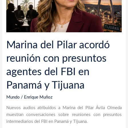
agentes
del
FBI
en
Panamá
y
Marina del Pilar acordó
Tijuana
reunión con presuntos
agentes del FBI en
Panamá y Tijuana
Mundo
/
Enrique Muñoz
Nuevos audios atribuidos a Marina del Pilar Ávila Olmeda
muestran conversaciones sobre reuniones con presuntos
intermediarios del FBI en Panamá y Tijuana.